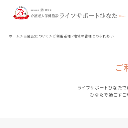
ご利用者様・地域の
ホーム
当施設について
ご利用者様・地域の皆様とのふれあい
施設概要
長期入所・短期入所
ご
リハビリについて
ライフサポートひなたで
ひなたで過ごすご