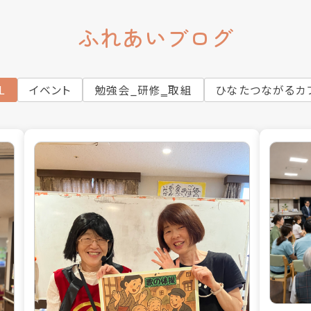
ふれあいブログ
L
イベント
勉強会_研修‗取組
ひなたつながるカ