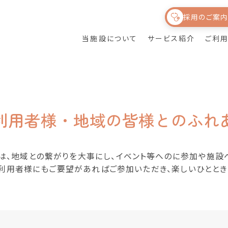
採用のご案
皆様
とのふれあい
当施設について
サービス紹介
ご利
訪問リハビリテーシ
ライフサポートひな
通所リハビリテーシ
サービス紹介
ョン（介護保険・保
たが目指すもの
ョン
険外）
利用者様・地域の皆様とのふれ
健育会グループにつ
食事について
いて
は、地域との繋がりを大事にし、イベント等へのに参加や施設
利用者様にもご要望があればご参加いただき、楽しいひととき