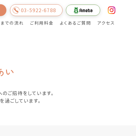
03-5922-6788
内
用までの流れ
ご利用料金
よくあるご質問
アクセス
ご利用者様・地域の
居宅介護支援事業
皆様とのふれあい
所
あい
へのご招待をしています。
を過ごしています。