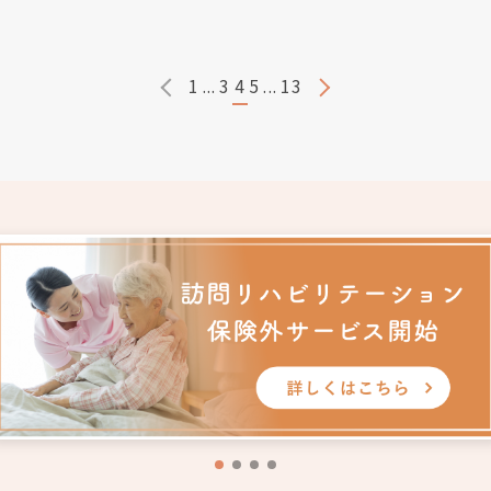
1
...
3
4
5
...
13