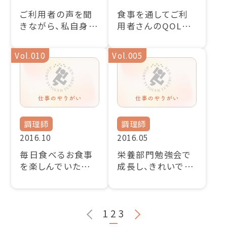
ご利用者の声を聞
食事を通してご利
きながら、私自身も
用者さんのQOL向
成長していく
上の一助を担って
いきたい
Vol.010
Vol.005
調理師
調理師
2016.10
2016.05
毎日食べるお食事
栄養部門勉強会で
を楽しんでいただく
成長し、きれいで美
ために
味しい料理を作っ
ていきたい
1
2
3