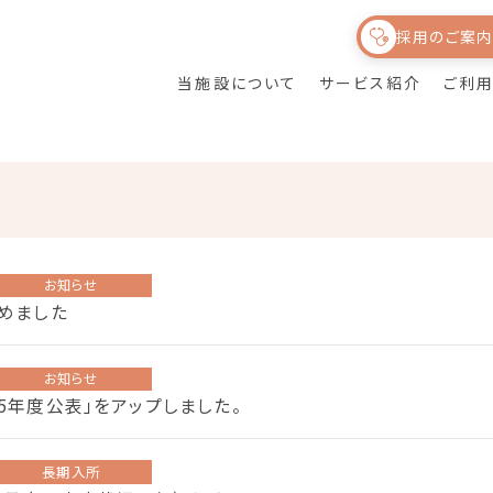
採用のご案
当施設について
サービス紹介
ご利
訪問リハビリテーシ
ライフサポートひな
通所リハビリテーシ
サービス紹介
ョン（介護保険・保
たが目指すもの
ョン
険外）
健育会グループにつ
食事について
いて
お知らせ
始めました
お知らせ
25年度公表」をアップしました。
長期入所