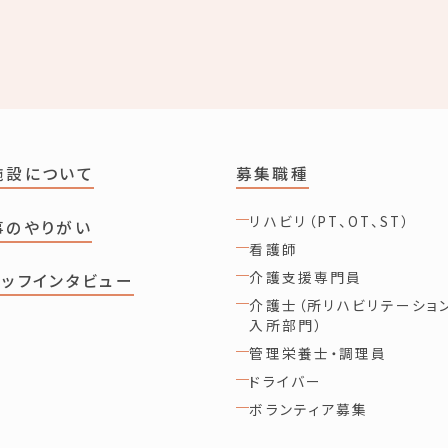
施設について
募集職種
リハビリ（PT、OT、ST）
事のやりがい
看護師
介護支援専門員
タッフインタビュー
介護士（所リハビリテーショ
入所部門）
管理栄養士・調理員
ドライバー
ボランティア募集