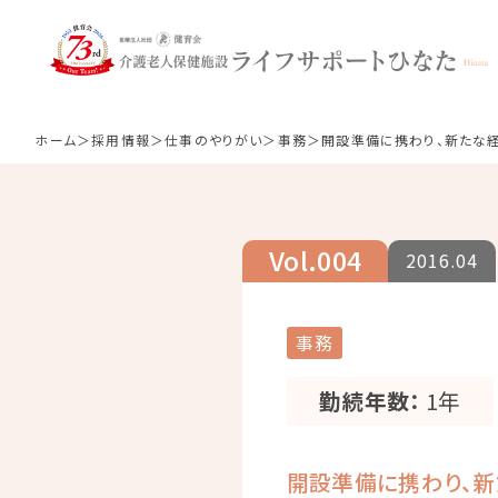
仕事のやりがい
ホーム
採用情報
仕事のやりがい
事務
開設準備に携わり、新たな
リハビリ（PT、OT、
ST）
Vol.004
2016.04
管理栄養士・調理員
事務
勤続年数：
1年
開設準備に携わり、新