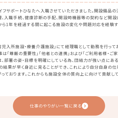
イフサポートひなたへ入職させていただきました。開設備品の
理、入職手続、健康診断の手配、開設時機器等の契約など開設
設から1年を経過する間に起こる施設の変化や問題対応を経験
害児入所施設・療養介護施設」にて経理職として勤務を行って
は「尊厳の重要性」「他者との連携」および「ご利用者様・ご家
は、部署の姿・目標を明確にしている為、団結力が強い点にあ
決の結果が早く身近に見ることができ、これにより自分自身の仕
がっております。これからも施設全体の質向上に向けて貢献して
仕事のやりがい一覧に戻る