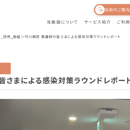
採用のご案
皆様
とのふれあい
当施設について
サービス紹介
ご利
_研修‗取組
竹川病院 看護師の皆さまによる感染対策ラウンドレポート
訪問リハビリテーシ
ライフサポートひな
通所リハビリテーシ
サービス紹介
ョン（介護保険・保
たが目指すもの
ョン
険外）
健育会グループにつ
食事について
いて
皆さまによる感染対策ラウンドレポー